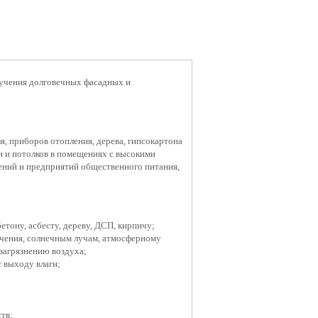
лучения долговечных фасадных и
ля, приборов отопления, дерева, гипсокартона
н и потолков в помещениях с высокими
ений и предприятий общественного питания,
етону, асбесту, дереву, ДСП, кирпичу;
учения, солнечным лучам, атмосферному
 загрязнению воздуха;
 выходу влаги;
тв;