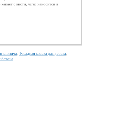
капает с кисти, легко наносится и
ля кирпича
,
Фасадная краска для дерева
,
я бетона