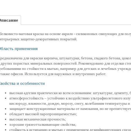
Описание
елковисто-матовая краска на основе акрило - силиконовых связующих для по
нтерьерных защитно-декоративных покрытий.
бласть применения
редназначена для окраски кирпича, штукатурки, бетона, гладкого бетона, цоко
 других пористых минеральных поверхностей. Рекомендовано для отделки сте
ребованиями по стойкости к мытью, например для детских и лечебных учрежд
 также офисов. Используется для наружных и внутренних работ.
войства и особенности
высокая адгезия практически ко всем основаниям: штукатурке, цементу, б
атмосферостойкость – устойчиво к воздействию ультрафиолетового изл
кислороду, влажности, дождю, морозу, снегу, колебаниям температуры и
защищает конструкционные материалы от намокания, но не препятствует
обладает высокой паропроницаемостью;
высокая механическая прочность;
хорошие грязеотталкивающие свойства;
стойкость к истиранию и мытью с применением дезинфицирующих средс