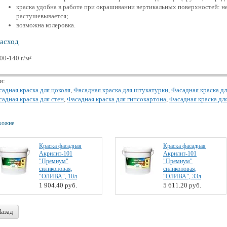
краска удобна в работе при окрашивании вертикальных поверхностей: не 
растушевывается;
возможна колеровка.
асход
00-140 г/м²
и:
садная краска для цоколя
,
Фасадная краска для штукатурки
,
Фасадная краска д
адная краска для стен
,
Фасадная краска для гипсокартона
,
Фасадная краска дл
хожие
Краска фасадная
Краска фасадная
Акрилит-101
Акрилит-101
"Премиум"
"Премиум"
силиконовая,
силиконовая,
"ОЛИВА", 10л
"ОЛИВА", 33л
1 904.40
руб.
5 611.20
руб.
азад