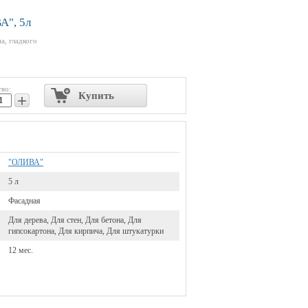
А", 5л
а, гладкого
тво:
Купить
+
"ОЛИВА"
5 л
Фасадная
Для дерева, Для стен, Для бетона, Для
гипсокартона, Для кирпича, Для штукатурки
12 мес.