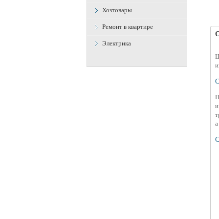
Хозтовары
Ремонт в квартире
Электрика
Ш
и
О
П
и
т
а
С